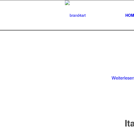
HOM
Weiterlese
It