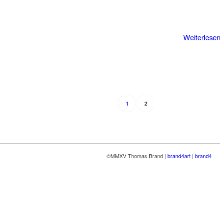
Weiterlese
1
2
©MMXV Thomas Brand |
brand4art
|
brand4