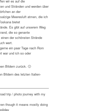
fen wir es auf die
chten und Stränden und werden über
dörfchen an der
salzige Meeresluft atmen, die ich
Toskana bietet
rände. Es gibt auf unserem Weg
rand, die so genante
 einen der schönsten Strände
such wert.
r gerne ein paar Tage nach Rom
rt war und ich so oder
nen Bildern zurück. 🙂
 Bildern des letzten Italien-
road trip / photo journey with my
 Even though it means mostly doing
holiday