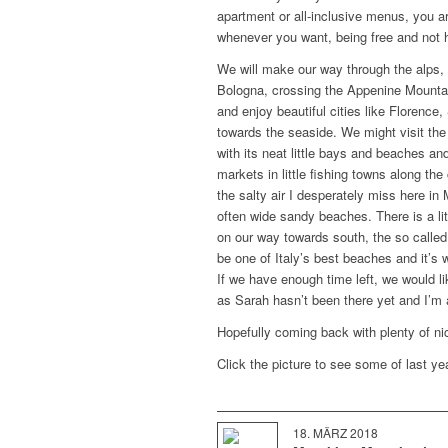
apartment or all-inclusive menus, you a
whenever you want, being free and not
We will make our way through the alps,
Bologna, crossing the Appenine Mounta
and enjoy beautiful cities like Florence
towards the seaside. We might visit the l
with its neat little bays and beaches and
markets in little fishing towns along the
the salty air I desperately miss here in
often wide sandy beaches. There is a li
on our way towards south, the so calle
be one of Italy’s best beaches and it’s w
If we have enough time left, we would li
as Sarah hasn’t been there yet and I’m
Hopefully coming back with plenty of ni
Click the picture to see some of last ye
18. MÄRZ 2018