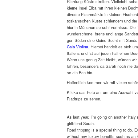
Richtung Küste streifen. Vielleicht schaf
kleine Insel Elba mit ihren kleinen Bu
diverse Fischmärkte in kleinen Fischer
toskanischen Küste schlendern und die 
hier in München so sehr vermisse. Die 
wunderschöne, breite und lange Sandst
gen Süden eine kleine Bucht mit Sandst
Cala Violina.
Hierbei handelt es sich um
Italiens und ist auf jeden Fall einen Be
Wenn uns genug Zeit bleibt, würden wi
fahren, besonders da Sarah noch nie do
so ein Fan bin.
Hoffentlich kommen wir mit vielen schö
Klicke das Foto an, um eine Auswahl von
Riadtrips zu sehen.
As last year, I’m going on another Italy 
girlfriend Sarah.
Road tripping is a special thing to do.
without any luxury benefits such as an 