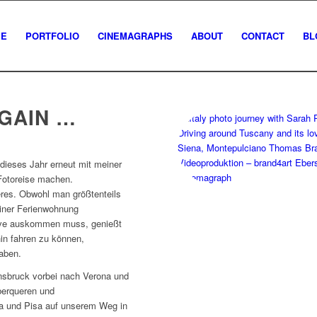
E
PORTFOLIO
CINEMAGRAPHS
ABOUT
CONTACT
BL
AGAIN …
 dieses Jahr erneut mit meiner
 Fotoreise machen.
eres. Obwohl man größtenteils
iner Ferienwohnung
sive auskommen muss, genießt
lhin fahren zu können,
aben.
nsbruck vorbei nach Verona und
berqueren und
a und Pisa auf unserem Weg in