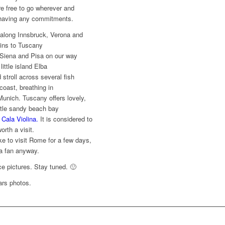
re free to go wherever and
 having any commitments.
 along Innsbruck, Verona and
ins to Tuscany
, Siena and Pisa on our way
ittle island Elba
 stroll across several fish
 coast, breathing in
 Munich. Tuscany offers lovely,
ttle sandy beach bay
d
Cala Violina.
It is considered to
orth a visit.
ke to visit Rome for a few days,
 a fan anyway.
ce pictures. Stay tuned. 🙂
ars photos.